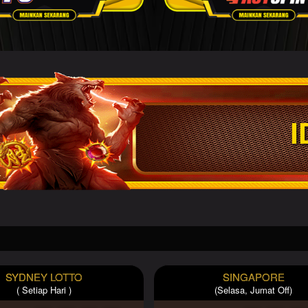
I
SYDNEY LOTTO
SINGAPORE
( Setiap Hari )
(Selasa, Jumat Off)