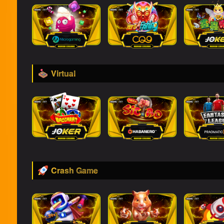
Virtual
Crash Game