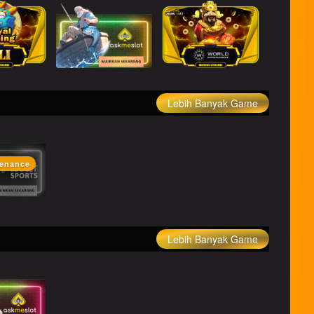
Lebih Banyak Game
tenance
Lebih Banyak Game