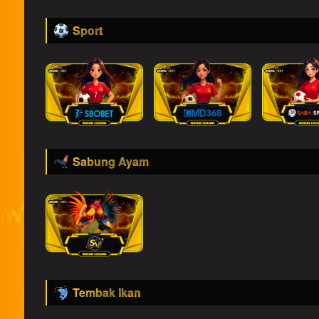
Sport
Sabung Ayam
Tembak Ikan