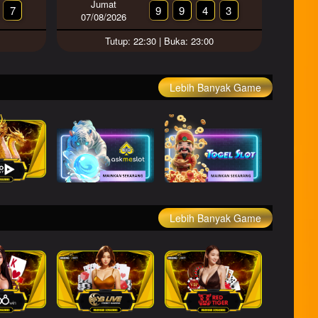
Jumat
7
9
9
4
3
07/08/2026
Tutup: 22:30 | Buka: 23:00
Lebih Banyak Game
Lebih Banyak Game