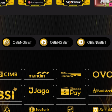
OBENGBET
OBENGBET
OBENGBET