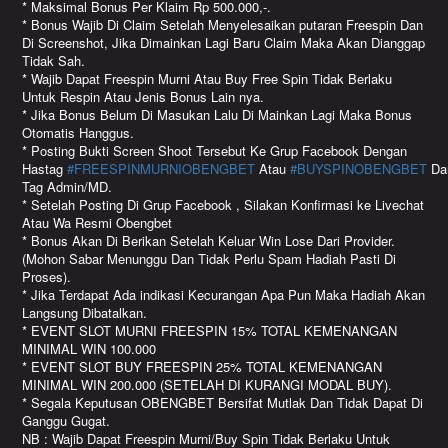
* Maksimal Bonus Per Klaim Rp 500.000,-.
* Bonus Wajib Di Claim Setelah Menyelesaikan putaran Freespin Dan
Di Screenshot, Jika Dimainkan Lagi Baru Claim Maka Akan Dianggap
Tidak Sah.
* Wajib Dapat Freespin Murni Atau Buy Free Spin Tidak Berlaku
Untuk Respin Atau Jenis Bonus Lain nya.
* Jika Bonus Belum Di Masukan Lalu Di Mainkan Lagi Maka Bonus
Otomatis Hanggus.
* Posting Bukti Screen Shoot Tersebut Ke Grup Facebook Dengan
Hastag
#FREESPINMURNIOBENGBET
Atau
#BUYSPINOBENGBET
Da
Tag Admin/MD.
* Setelah Posting Di Grup Facebook , Silakan Konfirmasi ke Livechat
Atau Wa Resmi Obengbet
* Bonus Akan Di Berikan Setelah Keluar Win Lose Dari Provider.
(Mohon Sabar Menunggu Dan Tidak Perlu Spam Hadiah Pasti Di
Proses).
* Jika Terdapat Ada indikasi Kecurangan Apa Pun Maka Hadiah Akan
Langsung Dibatalkan.
* EVENT SLOT MURNI FREESPIN 15% TOTAL KEMENANGAN
MINIMAL WIN 100.000
* EVENT SLOT BUY FREESPIN 25% TOTAL KEMENANGAN
MINIMAL WIN 200.000 (SETELAH DI KURANGI MODAL BUY).
* Segala Keputusan OBENGBET Bersifat Mutlak Dan Tidak Dapat Di
Ganggu Gugat.
NB : Wajib Dapat Freespin Murni/Buy Spin Tidak Berlaku Untuk