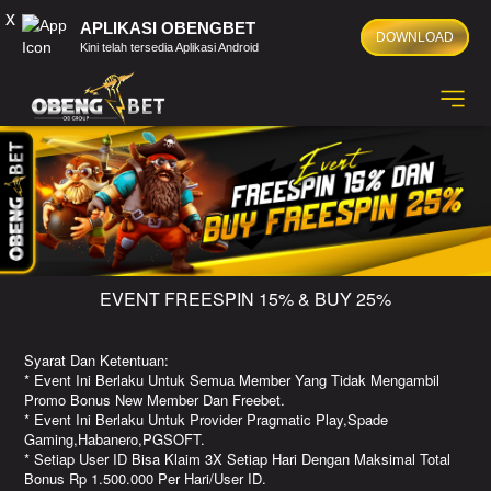
x
APLIKASI OBENGBET
DOWNLOAD
Kini telah tersedia Aplikasi Android
EVENT FREESPIN 15% & BUY 25%
Syarat Dan Ketentuan:
* Event Ini Berlaku Untuk Semua Member Yang Tidak Mengambil
Promo Bonus New Member Dan Freebet.
* Event Ini Berlaku Untuk Provider Pragmatic Play,Spade
Gaming,Habanero,PGSOFT.
* Setiap User ID Bisa Klaim 3X Setiap Hari Dengan Maksimal Total
Bonus Rp 1.500.000 Per Hari/User ID.