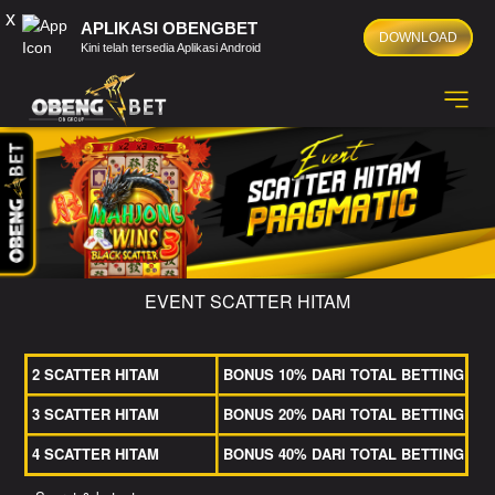
x
APLIKASI OBENGBET
DOWNLOAD
Kini telah tersedia Aplikasi Android
EVENT SCATTER HITAM
2 SCATTER HITAM
BONUS 10% DARI TOTAL BETTING
3 SCATTER HITAM
BONUS 20% DARI TOTAL BETTING
4 SCATTER HITAM
BONUS 40% DARI TOTAL BETTING