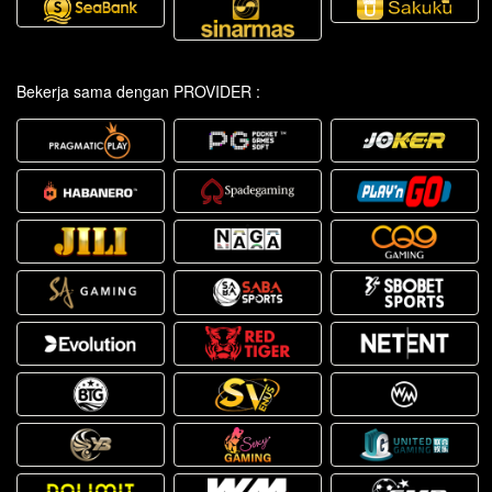
Bekerja sama dengan PROVIDER :