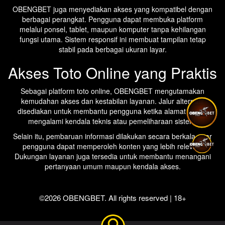
OBENGBET juga menyediakan akses yang kompatibel dengan
berbagai perangkat. Pengguna dapat membuka platform
melalui ponsel, tablet, maupun komputer tanpa kehilangan
fungsi utama. Sistem responsif ini membuat tampilan tetap
stabil pada berbagai ukuran layar.
Akses Toto Online yang Praktis
Sebagai platform toto online, OBENGBET mengutamakan
kemudahan akses dan kestabilan layanan. Jalur alternatif
disediakan untuk membantu pengguna ketika alamat utama
mengalami kendala teknis atau pemeliharaan sistem.
Selain itu, pembaruan informasi dilakukan secara berkala agar
pengguna dapat memperoleh konten yang lebih relevan.
Dukungan layanan juga tersedia untuk membantu menangani
pertanyaan umum maupun kendala akses.
©2026 OBENGBET. All rights reserved | 18+