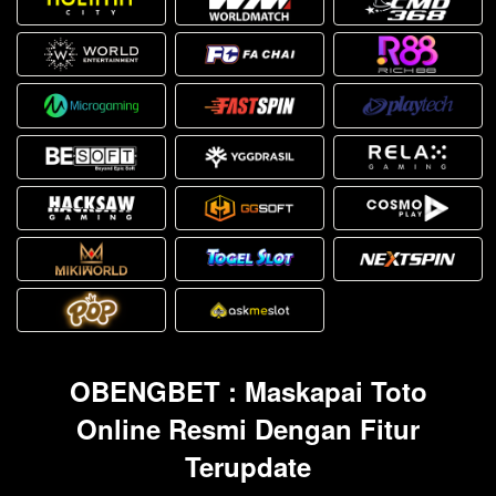
OBENGBET : Maskapai Toto
Online Resmi Dengan Fitur
Terupdate