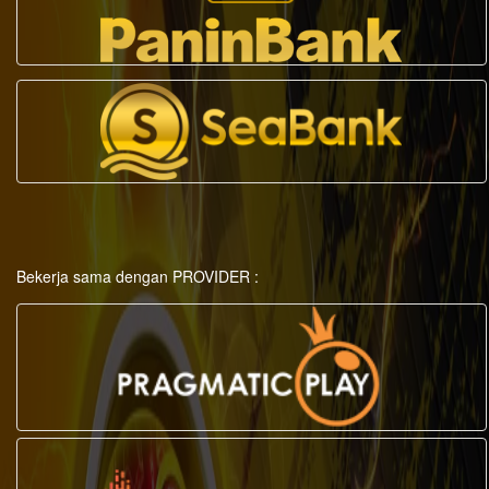
Bekerja sama dengan PROVIDER :