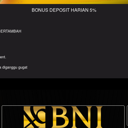
BONUS DEPOSIT HARIAN 5%
N BERTAMBAH
ent.
a diganggu gugat