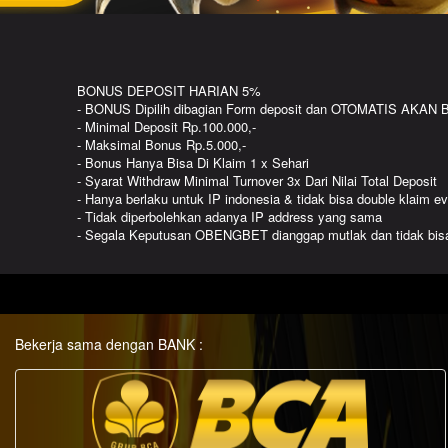
BONUS DEPOSIT HARIAN 5%
- BONUS Dipilih dibagian Form deposit dan OTOMATIS AKA
- Minimal Deposit Rp.100.000,-
- Maksimal Bonus Rp.5.000,-
- Bonus Hanya Bisa Di Klaim 1 x Sehari
- Syarat Withdraw Minimal Turnover 3x Dari Nilai Total Deposit
- Hanya berlaku untuk IP indonesia & tidak bisa double klaim ev
- Tidak diperbolehkan adanya IP address yang sama
- Segala Keputusan OBENGBET dianggap mutlak dan tidak bis
Bekerja sama dengan BANK :